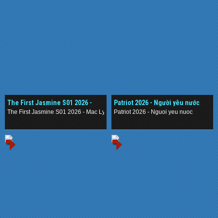
The First Jasmine S01 2026 -
Patriot 2026 - Người yêu nước
Mạc Ly
The First Jasmine S01 2026 - Mac Ly
Patriot 2026 - Nguoi yeu nuoc
.
.