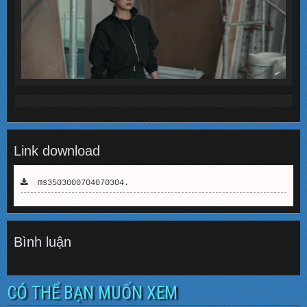
Link download
ms3503000704070304.
Bình luận
CÓ THỂ BẠN MUỐN XEM