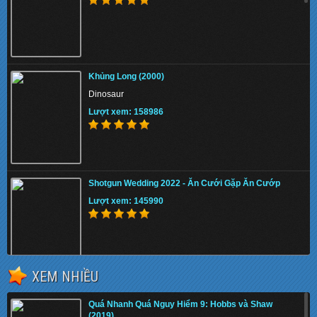
Khủng Long (2000)
Dinosaur
Lượt xem: 158986
Shotgun Wedding 2022 - Ăn Cưới Gặp Ăn Cướp
Lượt xem: 145990
XEM NHIỀU
The Tiger Rising 2022 - Con Cọp Trỗi Dậy
Quá Nhanh Quá Nguy Hiểm 9: Hobbs và Shaw
Lượt xem: 144510
(2019)