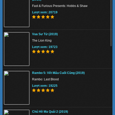
Fast & Furious Presents: Hobbs & Shaw
Lượt xem: 20719
The Union 2024 - Liên minh tuyệt mật
Vua Sư Tử (2019)
Lượt xem: 135090
The Lion King
Lượt xem: 19723
Thiên Nga Bóng Đêm S01 2022 - Eve
Rambo 5: Vết Máu Cuối Cùng (2019)
Lượt xem: 148155
Rambo: Last Blood
Lượt xem: 19225
Memory 2022 - Hồi Ức Sát Thủ
Chú Hề Ma Quái 2 (2019)
Lượt xem: 144369