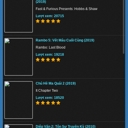
(2019)
Fast & Furious Presents: Hobbs & Shaw
Fast & Furious Presents: Hobbs & Shaw
Lượt xem: 20715
Lượt xem: 20715
Phi Vụ Nữ Quyền (2019)
Rambo 5: Vết Máu Cuối Cùng (2019)
Miss & Mrs. Cops
Rambo: Last Blood
Lượt xem: 156892
Lượt xem: 19218
Tứ Đại Danh Bổ 3 (2014)
Chú Hề Ma Quái 2 (2019)
The Four 3 / Si Da Ming Bu 3
It Chapter Two
Lượt xem: 145527
Lượt xem: 18520
KungFu Mạc Chược 4: Nữ Thần (2019)
Diệp Vấn 2: Tôn Sư Truyền Kỳ (2010)