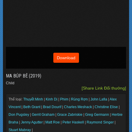
Download
MA BÚP BÊ (2019)
Child
[Share Link Đổi thưởng]
Thể loại:
Thuyết Minh
|
Kinh Dị
|
Phim
|
Rùng Rợn
|
John Lafia
|
Alex
Vincent
|
Beth Grant
|
Brad Dourif
|
Charles Meshack
|
Christine Elise
|
Don Pugsley
|
Gerrit Graham
|
Grace Zabriskie
|
Greg Germann
|
Herbie
Braha
|
Jenny Agutter
|
Matt Roe
|
Peter Haskell
|
Raymond Singer
|
Stuart Mabray
|