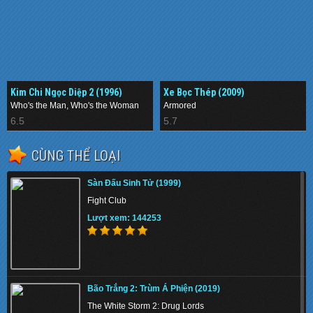
Kim Chi Ngọc Diệp 2 (1996)
Xe Bọc Thép (2009)
Who's the Man, Who's the Woman
Armored
6.5
5.7
CÙNG THỂ LOẠI
Sàn Đấu Sinh Tử (1999)
Fight Club
Lượt xem: 144253
Bão Trắng 2: Trùm Á Phiện (2019)
The White Storm 2: Drug Lords