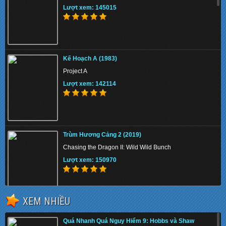
Lượt xem: 145015
Kế Hoạch A (1983)
Project A
Lượt xem: 142114
Trùm Hương Cảng 2 (2019)
Chasing the Dragon II: Wild Wild Bunch
Lượt xem: 150970
XEM NHIỀU
Quá Nhanh Quá Nguy Hiểm 9: Hobbs và Shaw
(2019)
Quá Nhanh Quá Nguy Hiểm 9: Hobbs và Shaw