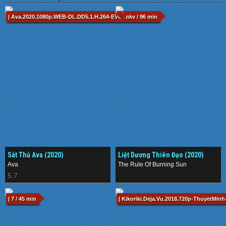
| Ava.2020.1080p.WEB-DL.DD5.1.H.264-EVO.mkv / 96 min
Sát Thủ Ava (2020)
Liệt Dương Thiên Đạo (2020)
Ava
The Rule Of Burning Sun
5.7
.
| 7 / 45 min
| Kikoriki.Deja.Vu.2018.720p-ThuyetMinh