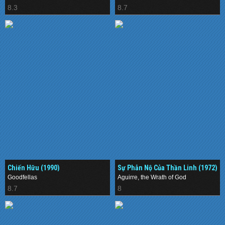
8.3
8.7
Chiến Hữu (1990)
Sự Phẫn Nộ Của Thần Linh (1972)
Goodfellas
Aguirre, the Wrath of God
8.7
8