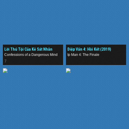
Lời Thú Tội Của Kẻ Sát Nhân
Diệp Vấn 4: Hồi Kết (2019)
(2002)
Confessions of a Dangerous Mind
Ip Man 4: The Finale
7
.