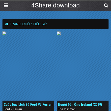
4Share.download
TRANG CHỦ /
TIỂU SỬ
Cuộc Đua Lịch Sử Ford Và Ferrari
Người Đàn Ông Ireland (2019)
(2019)
Ford v Ferrari
The Irishman