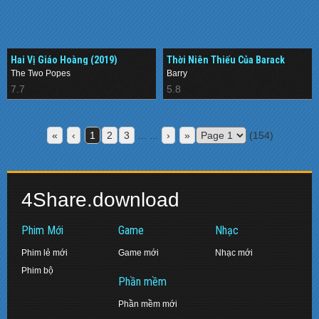
Hai Vị Giáo Hoàng (2019)
Thời Niên Thiếu Của Barack
Obama (2016)
The Two Popes
Barry
7.7
5.8
«
‹
1
2
3
... ...
›
»
(154)
4Share.download
Phim Mới
Game
Nhạc
Phim lẻ mới
Game mới
Nhạc mới
Phim bộ
Phần mềm
Phần mềm mới