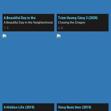
A Beautiful Day in the
Trùm Hương Cảng 3 (2020)
Neighborhood (2019)
A Beautiful Day in the Neighborhood
Chasing the Dragon
7.5
6.8
A Hidden Life (2019)
Vùng Nước Đen (2019)