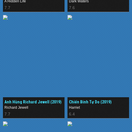
A Hidden Life
Dark Waters
7.7
7.6
Anh Hùng Richard Jewell (2019)
Chiến Binh Tự Do (2019)
Richard Jewell
Harriet
7.7
6.4