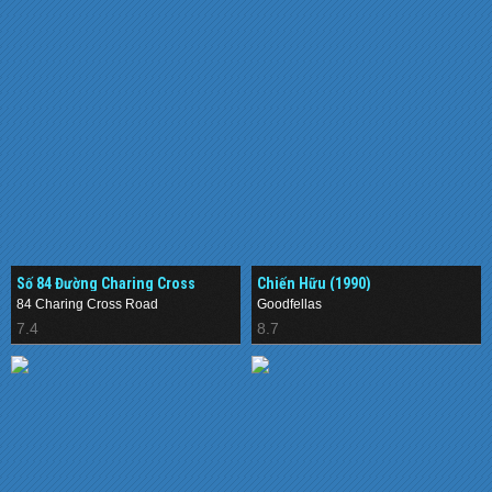
Số 84 Đường Charing Cross
Chiến Hữu (1990)
(1987)
84 Charing Cross Road
Goodfellas
7.4
8.7