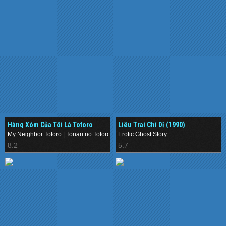
Hàng Xóm Của Tôi Là Totoro
Liêu Trai Chí Dị (1990)
(1988)
My Neighbor Totoro | Tonari no Totoro
Erotic Ghost Story
8.2
5.7