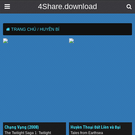
4Share.download
TRANG CHỦ /
HUYỀN BÍ
Chạng Vạng (2008)
Huyền Thoại Đất Liền và Đại
Dương (2006)
The Twilight Saga 1: Twilight
Tales from Earthsea