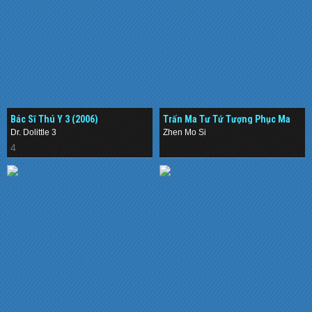
Bác Sĩ Thú Y 3 (2006)
Trấn Ma Tư Tứ Tượng Phục Ma
(2019)
Dr. Dolittle 3
Zhen Mo Si
4
.