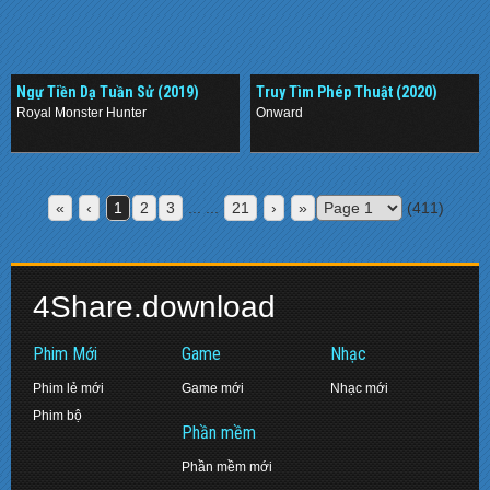
Ngự Tiền Dạ Tuần Sử (2019)
Truy Tìm Phép Thuật (2020)
Royal Monster Hunter
Onward
.
.
«
‹
1
2
3
... ...
21
›
»
(411)
4Share.download
Phim Mới
Game
Nhạc
Phim lẻ mới
Game mới
Nhạc mới
Phim bộ
Phần mềm
Phần mềm mới