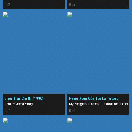
5.2
6.5
Liêu Trai Chí Dị (1990)
Hàng Xóm Của Tôi Là Totoro
(1988)
Erotic Ghost Story
My Neighbor Totoro | Tonari no Totoro
5.7
8.2