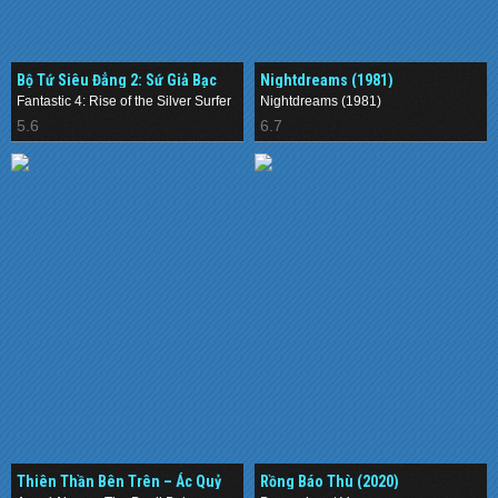
Bộ Tứ Siêu Đẳng 2: Sứ Giả Bạc
Nightdreams (1981)
(2007)
Fantastic 4: Rise of the Silver Surfer
Nightdreams (1981)
5.6
6.7
Thiên Thần Bên Trên – Ác Quỷ
Rồng Báo Thù (2020)