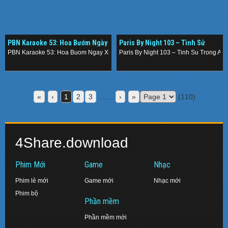
PBN Karaoke 53: Hoa Bướm Ngày
Paris By Night 103 – Tình Sử
Xưa [DVD9]
Trong Âm Nhạc Việt Nam (2011 –
PBN Karaoke 53: Hoa Buom Ngay Xua [DVD9]
Paris By Night 103 – Tinh Su Trong Am
DVDrip)
.
.
«
‹
1
2
3
... ...
›
»
(110)
4Share.download
Phim Mới
Game
Nhạc
Phim lẻ mới
Game mới
Nhạc mới
Phim bộ
Phần mềm
Phần mềm mới