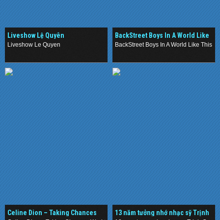
Liveshow Lệ Quyên
BackStreet Boys In A World Like
This Japan Tour (2013) ()
Liveshow Le Quyen
BackStreet Boys In A World Like This J
.
.
Celine Dion – Taking Chances
13 năm tưởng nhớ nhạc sỹ Trịnh