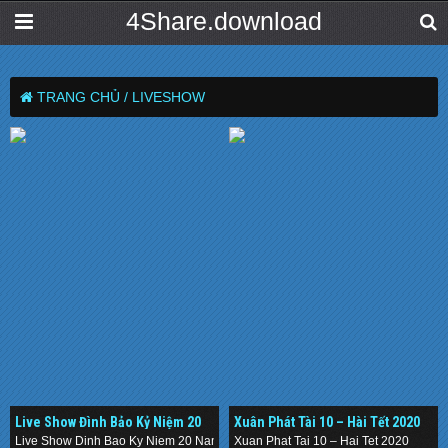
4Share.download
TRANG CHỦ /
LIVESHOW
Live Show Đình Bảo Kỷ Niệm 20
Xuân Phát Tài 10 – Hài Tết 2020
Năm- Chuyện Tình
Live Show Dinh Bao Ky Niem 20 Nam- Chuyen Tinh
Xuan Phat Tai 10 – Hai Tet 2020