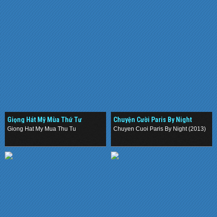
Giọng Hát Mỹ Mùa Thứ Tư
Chuyện Cười Paris By Night
(2013)
Giong Hat My Mua Thu Tu
Chuyen Cuoi Paris By Night (2013)
.
.