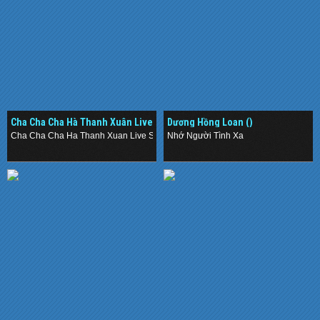
Cha Cha Cha Hà Thanh Xuân Live
Dương Hồng Loan ()
Show (2014)
Cha Cha Cha Ha Thanh Xuan Live Show (2014)
Nhớ Người Tình Xa
.
.