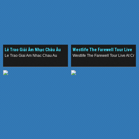
Lễ Trao Giải Âm Nhạc Châu Âu
Westlife The Farewell Tour Live
At Croke Park (2012)
Le Trao Giai Am Nhac Chau Au
Westlife The Farewell Tour Live At Cro
.
.