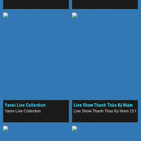
.
.
Yanni Live Collection
Live Show Thanh Thảo Kỷ Niệm
15 Năm Ca Hát
Yanni Live Collection
Live Show Thanh Thao Ky Niem 15 Na
.
.