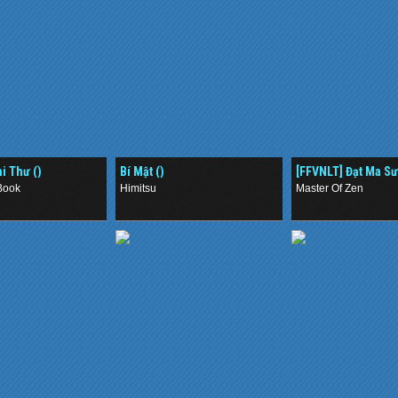
i Thư ()
Bí Mật ()
[FFVNLT] Đạt Ma Sư
Book
Himitsu
Master Of Zen
.
.