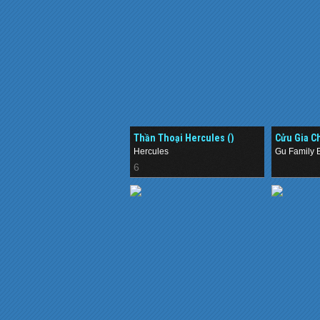
Thần Thoại Hercules ()
Cửu Gia Ch
Hercules
Gu Family 
6
.