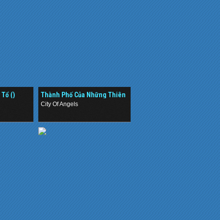
 Tổ ()
Thành Phố Của Những Thiên
Thần ()
City Of Angels
.