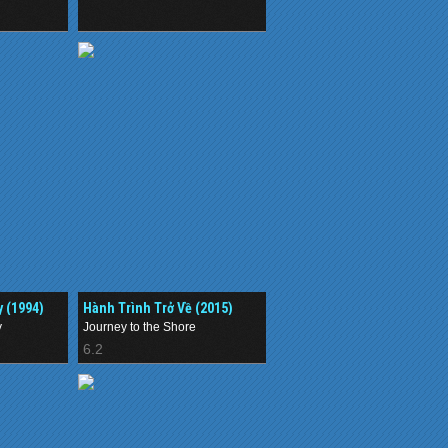
.
 (1994)
Hành Trình Trở Về (2015)
y
Journey to the Shore
6.2