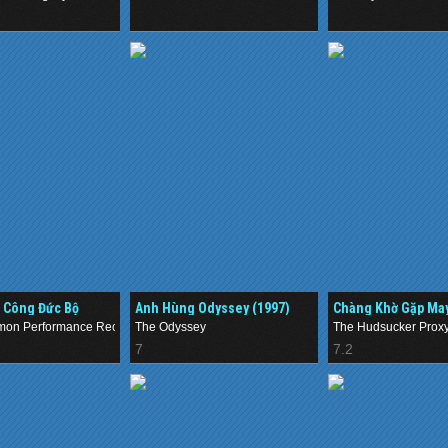
.
.
 Công Đức Bộ
Anh Hùng Odyssey (1997)
Chàng Khờ Gặp May
on Performance Record
The Odyssey
The Hudsucker Prox
7
7.2