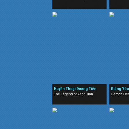
.
.
Huyền Thoại Dương Tiễn
Giáng Yêu
(2019)
(2019)
The Legend of Yang Jian
Demon Dem
.
.