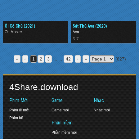
Ôi Cô Chủ (2021)
Sát Thủ Ava (2020)
Oh Master
Ava
.
5.7
«
‹
1
2
3
... ...
42
›
»
(827)
4Share.download
Phim Mới
Game
Nhạc
Phim lẻ mới
Game mới
Nhạc mới
Phim bộ
Phần mềm
Phần mềm mới