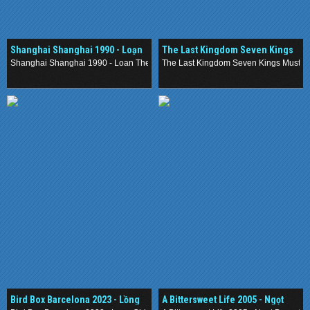
Shanghai Shanghai 1990 - Loạn
The Last Kingdom Seven Kings
Thế Nhi Nữ
Must Die 2023 - Cái chết của bảy
Shanghai Shanghai 1990 - Loan The Nhi Nu
The Last Kingdom Seven Kings Must Die
vị vua
.
.
Bird Box Barcelona 2023 - Lồng
A Bittersweet Life 2005 - Ngọt