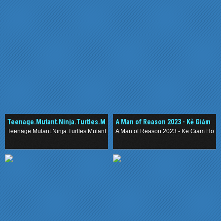
Teenage.Mutant.Ninja.Turtles.Mutant.Mayhem.2023.
A Man of Reason 2023 - Kẻ Giám
- Ninja Rùa
Hộ
Teenage.Mutant.Ninja.Turtles.Mutant.Mayhem.2023. - Ninja Rua
A Man of Reason 2023 - Ke Giam Ho
.
.