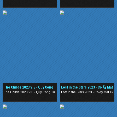
.
.
The Childe 2023 ViE - Quý Công
Lost in the Stars 2023 - Cô Ấy Mất
Tử
Tích
The Childe 2023 ViE - Quy Cong Tu
Lost in the Stars 2023 - Co Ay Mat Tich
.
.