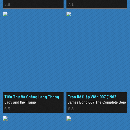
3.8
7.1
Tiểu Thư Và Chàng Lang Thang
Trọn Bộ Điệp Viên 007 (1962-
(2019)
2015)
Lady and the Tramp
James Bond 007 The Complete Series
6.5
6.8