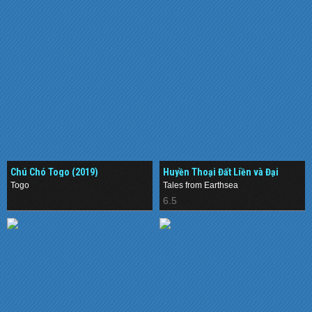
Chú Chó Togo (2019)
Huyền Thoại Đất Liền và Đại
Dương (2006)
Togo
Tales from Earthsea
.
6.5