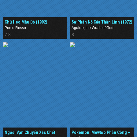
Chú Heo Màu Đỏ (1992)
Sự Phẫn Nộ Của Thần Linh (1972)
Porco Rosso
Aguirre, the Wrath of God
7.8
8
Người Vận Chuyển Xác Chết
Pokémon: Mewtwo Phản Công –