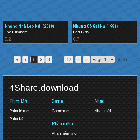
Những Nhà Leo Núi (2019)
Những Cô Gái Hư (1981)
The Climbers
Bad Girls
5.2
6.7
«
‹
1
2
3
... ...
42
›
»
(832)
4Share.download
Phim Mới
Game
Nhạc
Phim lẻ mới
Game mới
Nhạc mới
Phim bộ
Phần mềm
Phần mềm mới