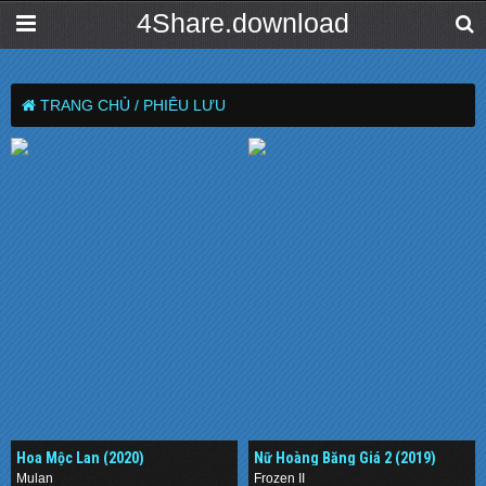
4Share.download
TRANG CHỦ /
PHIÊU LƯU
Hoa Mộc Lan (2020)
Nữ Hoàng Băng Giá 2 (2019)
Mulan
Frozen II