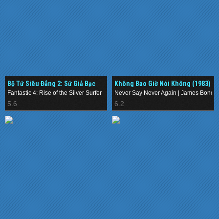
Bộ Tứ Siêu Đẳng 2: Sứ Giả Bạc
Không Bao Giờ Nói Không (1983)
(2007)
Fantastic 4: Rise of the Silver Surfer
Never Say Never Again | James Bond 
5.6
6.2