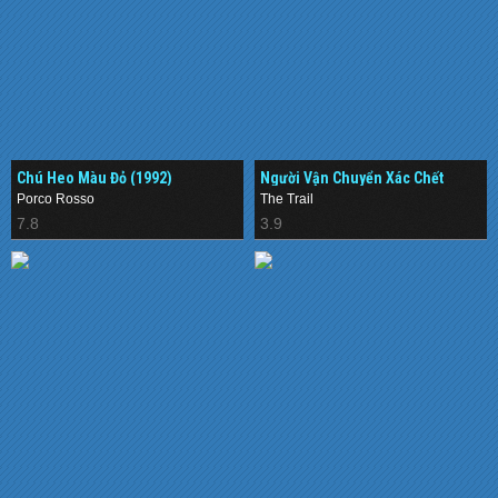
Chú Heo Màu Đỏ (1992)
Người Vận Chuyển Xác Chết
(1983)
Porco Rosso
The Trail
7.8
3.9