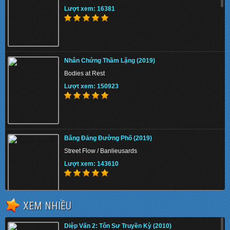
Lượt xem: 16381
Nhân Chứng Thầm Lặng (2019)
Bodies at Rest
Lượt xem: 150923
Băng Đảng Đường Phố (2019)
Street Flow / Banlieusards
Lượt xem: 143610
XEM NHIỀU
Breaking Bad: Con Đường Địa Ngục (2019)
Diệp Vấn 2: Tôn Sư Truyền Kỳ (2010)
El Camino: A Breaking Bad Movie