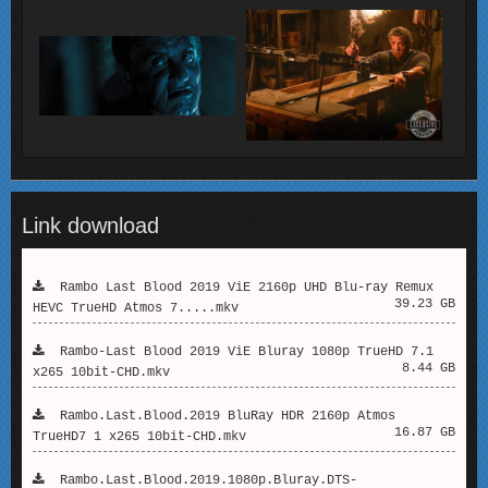
Link download
Rambo Last Blood 2019 ViE 2160p UHD Blu-ray Remux
39.23 GB
HEVC TrueHD Atmos 7.....mkv
Rambo-Last Blood 2019 ViE Bluray 1080p TrueHD 7.1
8.44 GB
x265 10bit-CHD.mkv
Rambo.Last.Blood.2019 BluRay HDR 2160p Atmos
16.87 GB
TrueHD7 1 x265 10bit-CHD.mkv
Rambo.Last.Blood.2019.1080p.Bluray.DTS-