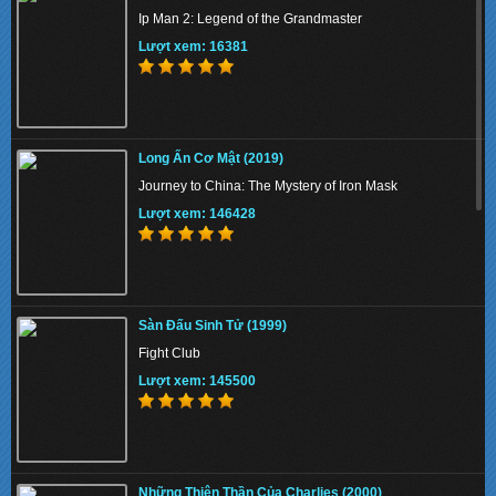
Ip Man 2: Legend of the Grandmaster
Lượt xem: 136506
Lượt xem: 16381
Liệt Hỏa Anh Hùng (2019)
Long Ấn Cơ Mật (2019)
The Bravest
Journey to China: The Mystery of Iron Mask
Lượt xem: 138324
Lượt xem: 146428
Đồng Cỏ Ăn Thịt Người (2019)
Sàn Đấu Sinh Tử (1999)
In the Tall Grass
Fight Club
Lượt xem: 147789
Lượt xem: 145500
Nghĩa Đảm Quần Anh (1989)
Những Thiên Thần Của Charlies (2000)