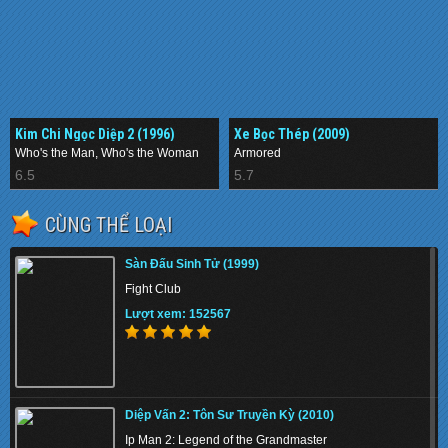
Kim Chi Ngọc Diệp 2 (1996)
Xe Bọc Thép (2009)
Who's the Man, Who's the Woman
Armored
6.5
5.7
CÙNG THỂ LOẠI
Sàn Đấu Sinh Tử (1999)
Fight Club
Lượt xem: 152567
Diệp Vấn 2: Tôn Sư Truyền Kỳ (2010)
Ip Man 2: Legend of the Grandmaster