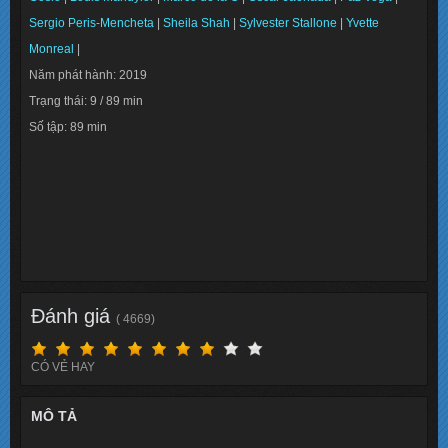
Sergio Peris-Mencheta
|
Sheila Shah
|
Sylvester Stallone
|
Yvette
Monreal
|
Năm phát hành: 2019
Trạng thái: 9 / 89 min
Số tập: 89 min
Info: 7
Lượt xem: 19222
Đánh giá
( 4669)
CÓ VẺ HAY
MÔ TẢ