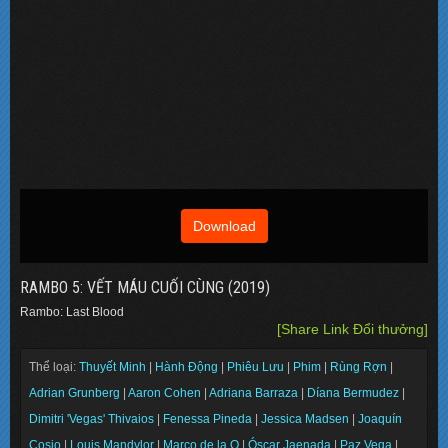
Download
RAMBO 5: VẾT MÁU CUỐI CÙNG (2019)
Rambo: Last Blood
[Share Link Đổi thưởng]
Thể loại:
Thuyết Minh
|
Hành Động
|
Phiêu Lưu
|
Phim
|
Rùng Rợn
|
Adrian Grunberg
|
Aaron Cohen
|
Adriana Barraza
|
Díana Bermudez
|
Dimitri 'Vegas' Thivaios
|
Fenessa Pineda
|
Jessica Madsen
|
Joaquín
Cosio
|
Louis Mandylor
|
Marco de la O
|
Óscar Jaenada
|
Paz Vega
|