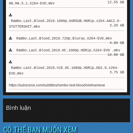
12.55 GB
HD.MA.5.1.X264-EVO.mkv
Rambo.Last.Blood.2019.1080p.KORSUB.HDRip.x264.AAC2.0-
3.20 GB
STUTTERSHIT.mkv
Rambo.Last.Blood.2019.720p.Bluray.X264-EVO.mkv
4.80 GB
Rambo.Last.Blood.2019.HC.1080p.HDRip.X264-EVO .mkv
10.98 GB
Rambo.Last.Blood.2019.ViE.HC.1080p.HDRip.DD2.0.x264-
3.75 GB
EVO.mkv
https://subscene.com/subtitles/rambo-last-blood/vietnamese
Bình luận
CÓ THỂ BẠN MUỐN XEM