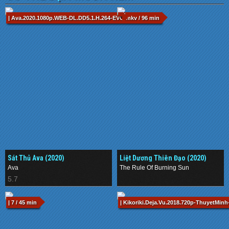
| Ava.2020.1080p.WEB-DL.DD5.1.H.264-EVO.mkv / 96 min
Sát Thủ Ava (2020)
Liệt Dương Thiên Đạo (2020)
Ava
The Rule Of Burning Sun
5.7
.
| 7 / 45 min
| Kikoriki.Deja.Vu.2018.720p-ThuyetMinh