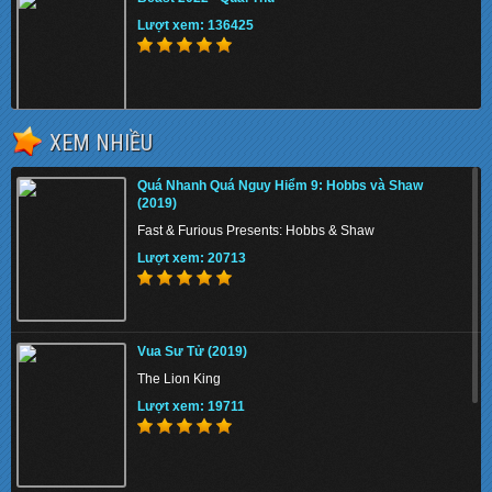
Lượt xem: 136425
XEM NHIỀU
Pinocchio 2022 - Cậu Bé Người Gỗ
Quá Nhanh Quá Nguy Hiểm 9: Hobbs và Shaw
Lượt xem: 131816
(2019)
Fast & Furious Presents: Hobbs & Shaw
Lượt xem: 20713
Emergency Declaration 2022 - Hạ Cánh Khẩn
Cấp
Vua Sư Tử (2019)
Lượt xem: 153491
The Lion King
Lượt xem: 19711