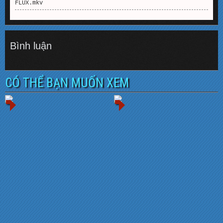
FLUX.mkv
Bình luận
CÓ THỂ BẠN MUỐN XEM