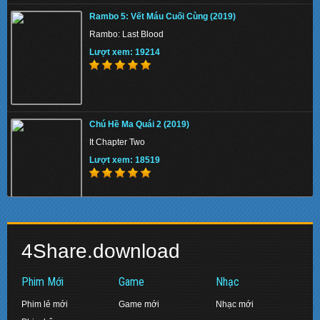
Where the Crawdads Sing 2022 - Xa Ngoài Kia
Nơi Loài Tôm Hát
Rambo 5: Vết Máu Cuối Cùng (2019)
Lượt xem: 138773
Rambo: Last Blood
Lượt xem: 19214
Thor Love and Thunder 2022 - Thor: Tình Yêu và
Sấm Sét
Chú Hề Ma Quái 2 (2019)
Lượt xem: 131800
It Chapter Two
Lượt xem: 18519
Breakout Brothers 2 2021 - Anh Em Vượt Ngục 2
Biệt Đội Siêu Anh Hùng: Hồi Kết (2019)
Lượt xem: 145257
4Share.download
Avengers: Endgame
Lượt xem: 17467
Phim Mới
Game
Nhạc
Phim lẻ mới
Game mới
Nhạc mới