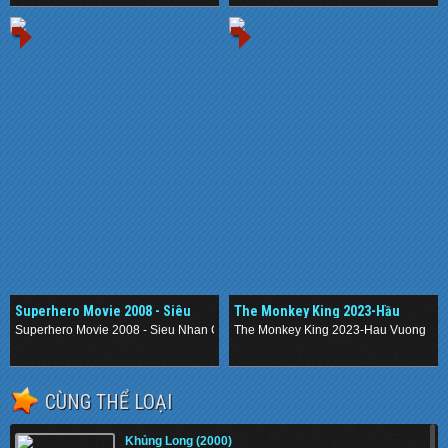
Superhero Movie 2008 - Siêu
The Monkey King 2023-Hầu
Nhân Chuồn Chuồn
Vương
Superhero Movie 2008 - Sieu Nhan Chuon Chuon
The Monkey King 2023-Hau Vuong
.
.
CÙNG THỂ LOẠI
Khủng Long (2000)