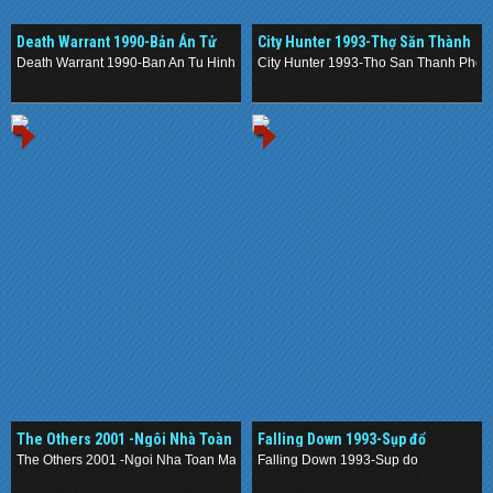
Death Warrant 1990-Bản Án Tử
City Hunter 1993-Thợ Săn Thành
Hình
Phố
Death Warrant 1990-Ban An Tu Hinh
City Hunter 1993-Tho San Thanh Pho
.
.
The Others 2001 -Ngôi Nhà Toàn
Falling Down 1993-Sụp đổ
Ma
The Others 2001 -Ngoi Nha Toan Ma
Falling Down 1993-Sup do
.
.