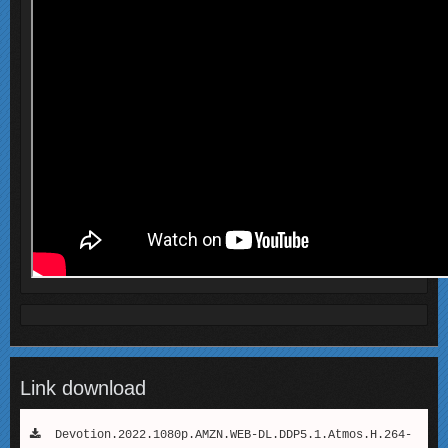
Link download
Devotion.2022.1080p.AMZN.WEB-DL.DDP5.1.Atmos.H.264-