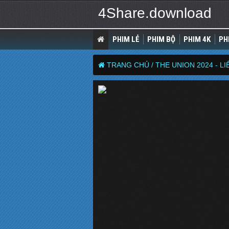
4Share.download
PHIM LẺ
PHIM BỘ
PHIM 4K
PH
TRANG CHỦ /
THE UNION 2024 - L