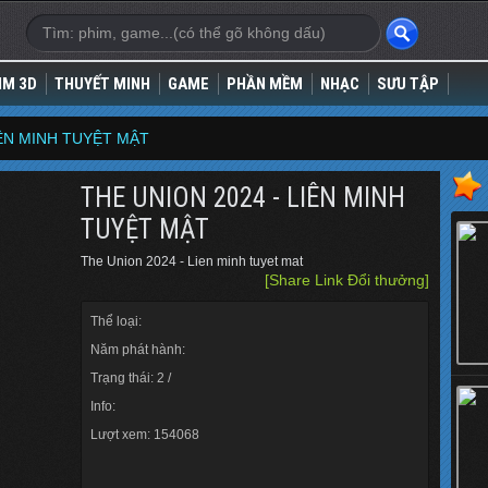
IM 3D
THUYẾT MINH
GAME
PHẦN MỀM
NHẠC
SƯU TẬP
IÊN MINH TUYỆT MẬT
THE UNION 2024 - LIÊN MINH
TUYỆT MẬT
The Union 2024 - Lien minh tuyet mat
[Share Link Đổi thưởng]
Thể loại:
Năm phát hành:
Trạng thái: 2 /
Info:
Lượt xem: 154068