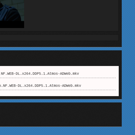
NF.WEB-DL.x264.DDP5.1.Atmos-ADWeb.mkv
.NF.WEB-DL.x264.DDP5.1.Atmos-ADWeb.mkv