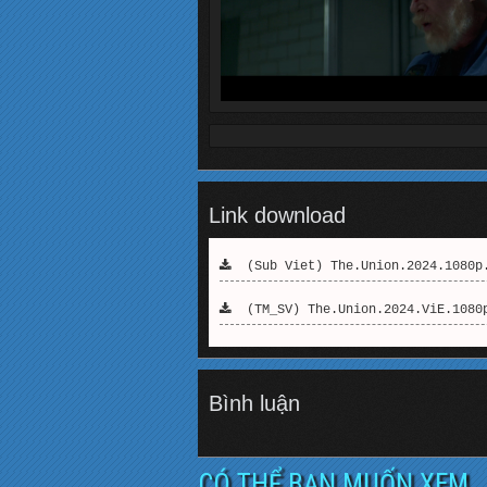
Link download
(Sub Viet) The.Union.2024.1080p.
(TM_SV) The.Union.2024.ViE.1080p
Bình luận
CÓ THỂ BẠN MUỐN XEM