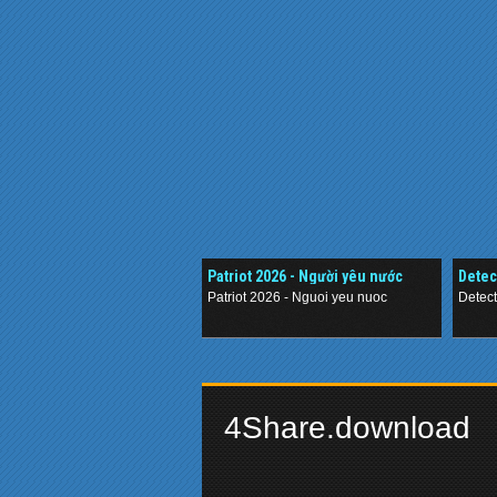
Patriot 2026 - Người yêu nước
Detec
Thám
Patriot 2026 - Nguoi yeu nuoc
Detec
.
.
4Share.download