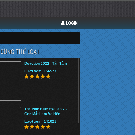
LOGIN
CÙNG THỂ LOẠI
Devotion 2022 - Tận Tâm
Lượt xem: 156573
The Pale Blue Eye 2022 -
Con Mắt Lam Vô Hồn
Lượt xem: 141021