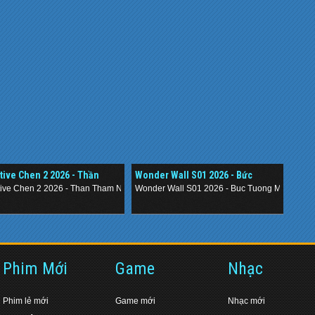
tive Chen 2 2026 - Thần
Wonder Wall S01 2026 - Bức
 Nằm Vùng 2
Tường Mê Cung
tive Chen 2 2026 - Than Tham Nam Vung 2
Wonder Wall S01 2026 - Buc Tuong Me Cung
.
Phim Mới
Game
Nhạc
Phim lẻ mới
Game mới
Nhạc mới