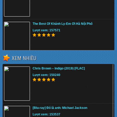
The Best Of Khánh Ly-Em Ơi Hà Nội Phố
Lượt xem: 157571
XEM NHIỀU
AsiaCD392: The Best Of Đặng Thế Luân – 6
Tháng Quân Trường
Chris Brown – Indigo (2019) [FLAC]
Lượt xem: 136173
Lượt xem: 150240
Hãng Phim Trẻ : Phương Thanh – Chanh Bolero –
Vol.1
[Blu-ray] Đó là anh: Michael Jackson
Lượt xem: 148582
Lượt xem: 153537