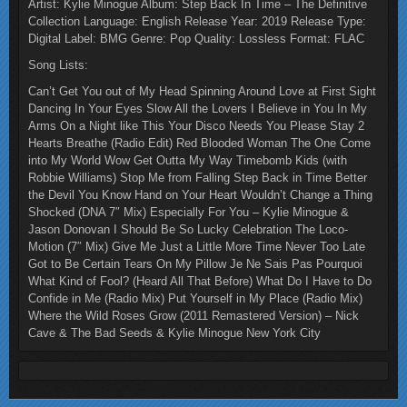
Artist: Kylie Minogue Album: Step Back In Time – The Definitive
Collection Language: English Release Year: 2019 Release Type:
Digital Label: BMG Genre: Pop Quality: Lossless Format: FLAC
Song Lists:
Can’t Get You out of My Head Spinning Around Love at First Sight
Dancing In Your Eyes Slow All the Lovers I Believe in You In My
Arms On a Night like This Your Disco Needs You Please Stay 2
Hearts Breathe (Radio Edit) Red Blooded Woman The One Come
into My World Wow Get Outta My Way Timebomb Kids (with
Robbie Williams) Stop Me from Falling Step Back in Time Better
the Devil You Know Hand on Your Heart Wouldn’t Change a Thing
Shocked (DNA 7″ Mix) Especially For You – Kylie Minogue &
Jason Donovan I Should Be So Lucky Celebration The Loco-
Motion (7″ Mix) Give Me Just a Little More Time Never Too Late
Got to Be Certain Tears On My Pillow Je Ne Sais Pas Pourquoi
What Kind of Fool? (Heard All That Before) What Do I Have to Do
Confide in Me (Radio Mix) Put Yourself in My Place (Radio Mix)
Where the Wild Roses Grow (2011 Remastered Version) – Nick
Cave & The Bad Seeds & Kylie Minogue New York City