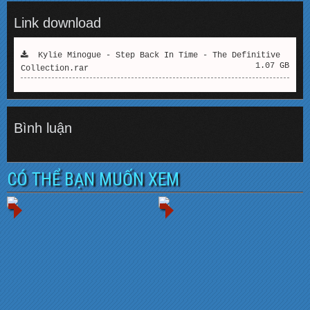
Link download
Kylie Minogue - Step Back In Time - The Definitive
1.07 GB
Collection.rar
Bình luận
CÓ THỂ BẠN MUỐN XEM