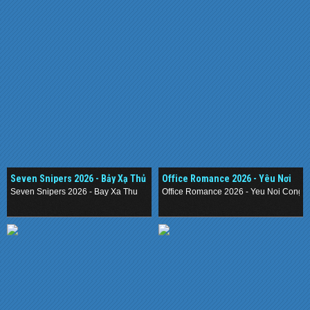
Seven Snipers 2026 - Bảy Xạ Thủ
Office Romance 2026 - Yêu Nơi
Công Sở
Seven Snipers 2026 - Bay Xa Thu
Office Romance 2026 - Yeu Noi Cong 
.
.