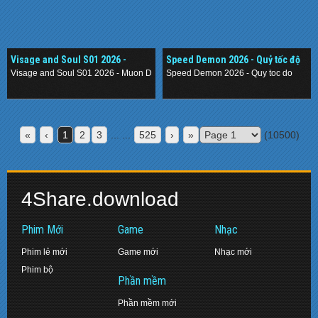
Visage and Soul S01 2026 -
Speed Demon 2026 - Quỷ tốc độ
Mượn Dung Nhan
Visage and Soul S01 2026 - Muon Dung Nhan
Speed Demon 2026 - Quy toc do
.
.
«
‹
1
2
3
... ...
525
›
»
(10500)
4Share.download
Phim Mới
Game
Nhạc
Phim lẻ mới
Game mới
Nhạc mới
Phim bộ
Phần mềm
Phần mềm mới