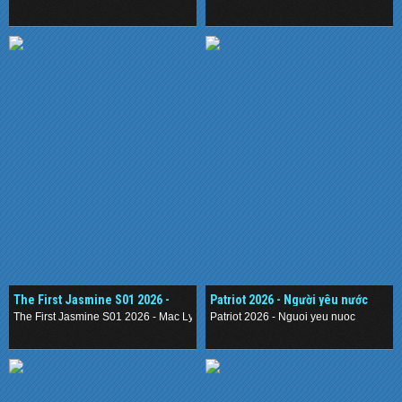
Nhân Phong Khởi Đại Mạc
.
.
The First Jasmine S01 2026 -
Patriot 2026 - Người yêu nước
Mạc Ly
The First Jasmine S01 2026 - Mac Ly
Patriot 2026 - Nguoi yeu nuoc
.
.