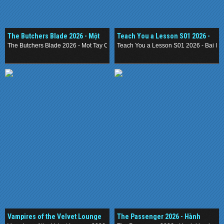
The Butchers Blade 2026 - Một
Teach You a Lesson S01 2026 -
Tay Che Trời
Bài Học Đáng Đời
The Butchers Blade 2026 - Mot Tay Che Troi
Teach You a Lesson S01 2026 - Bai H
.
.
Vampires of the Velvet Lounge
The Passenger 2026 - Hành