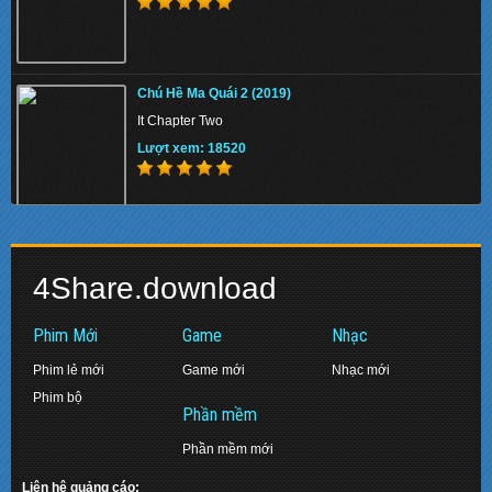
Memory 2022 - Hồi Ức Sát Thủ
Chú Hề Ma Quái 2 (2019)
Lượt xem: 154804
It Chapter Two
Lượt xem: 18520
Beast 2022 - Quái Thú
Biệt Đội Siêu Anh Hùng: Hồi Kết (2019)
Lượt xem: 137051
4Share.download
Avengers: Endgame
Lượt xem: 17470
Phim Mới
Game
Nhạc
Phim lẻ mới
Game mới
Nhạc mới
Phim bộ
Pinocchio 2022 - Cậu Bé Người Gỗ
Phần mềm
Diệp Vấn 2: Tôn Sư Truyền Kỳ (2010)
Lượt xem: 143003
Phần mềm mới
Ip Man 2: Legend of the Grandmaster
Lượt xem: 16381
Liên hệ quảng cáo: