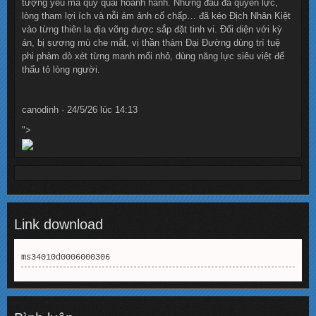
tượng yêu ma quỷ quái hoành hành. Những đấu đá quyền lực,
lòng tham lợi ích và nỗi ám ảnh cố chấp… đã kéo Địch Nhân Kiệt
vào từng thiên la địa võng được sắp đặt tinh vi. Đối diện với kỳ
án, bị sương mù che mắt, vị thần thám Đại Đường dùng trí tuệ
phi phàm dò xét từng manh mối nhỏ, dùng năng lực siêu việt để
thấu tỏ lòng người.
canodinh · 24/5/26 lúc 14:13
">
Link download
ms34010d0006000306