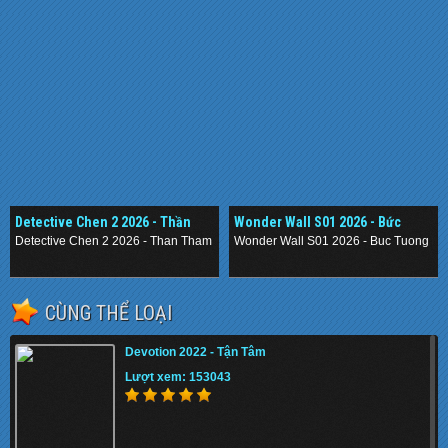
Detective Chen 2 2026 - Thần
Wonder Wall S01 2026 - Bức
Thám Nằm Vùng 2
Tường Mê Cung
Detective Chen 2 2026 - Than Tham Nam Vung 2
Wonder Wall S01 2026 - Buc Tuong M
.
.
CÙNG THỂ LOẠI
Devotion 2022 - Tận Tâm
Lượt xem: 153043