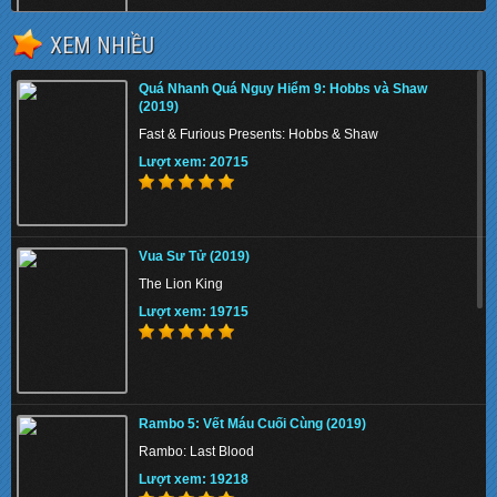
XEM NHIỀU
The Tiger Rising 2022 - Con Cọp Trỗi Dậy
Quá Nhanh Quá Nguy Hiểm 9: Hobbs và Shaw
Lượt xem: 156762
(2019)
Fast & Furious Presents: Hobbs & Shaw
Lượt xem: 20715
The Union 2024 - Liên minh tuyệt mật
Vua Sư Tử (2019)
Lượt xem: 157417
The Lion King
Lượt xem: 19715
Thiên Nga Bóng Đêm S01 2022 - Eve
Rambo 5: Vết Máu Cuối Cùng (2019)
Lượt xem: 151313
Rambo: Last Blood
Lượt xem: 19218