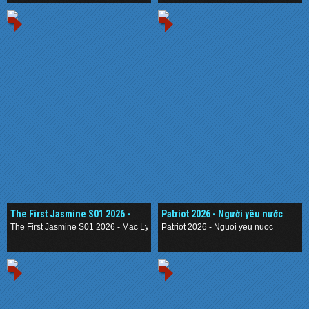
The First Jasmine S01 2026 -
Patriot 2026 - Người yêu nước
Mạc Ly
The First Jasmine S01 2026 - Mac Ly
Patriot 2026 - Nguoi yeu nuoc
.
.